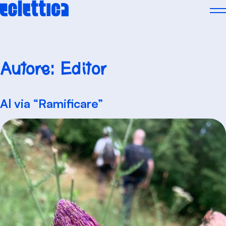
Skip
to
content
Autore:
Editor
Al via “Ramificare”