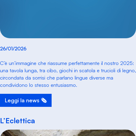
26/01/2026
C’è un’immagine che riassume perfettamente il nostro 2025:
una tavola lunga, tra cibo, giochi in scatola e trucioli di legno,
circondata da sorrisi che parlano lingue diverse ma
condividono lo stesso entusiasmo.
Leggi la news 🗞️
L’Eclettica