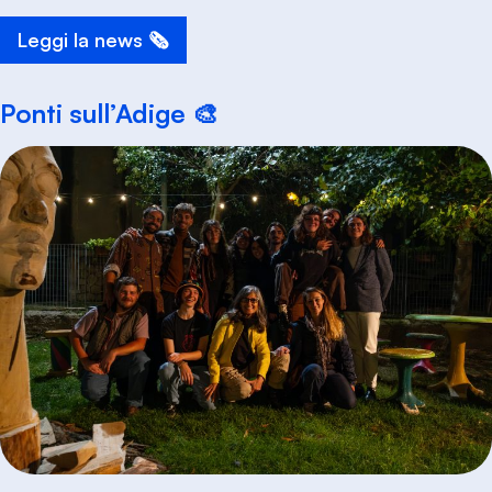
Leggi la news 🗞️
Ponti sull’Adige 🎨