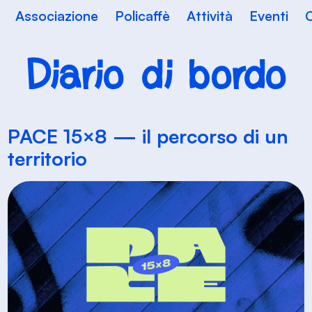
Associazione
Policaffè
Attività
Eventi
C
Diario di bordo
PACE 15×8 — il percorso di un
territorio