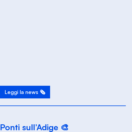
Leggi la news 🗞️
Ponti sull’Adige 🎨