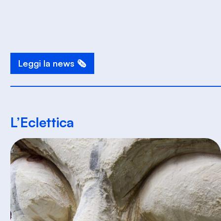
Leggi la news 🗞️
L’Eclettica