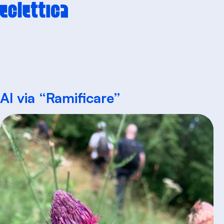
Skip
to
content
Al via “Ramificare”