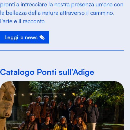
pronti a intrecciare la nostra presenza umana con
la bellezza della natura attraverso il cammino,
l’arte e il racconto.
Leggi la news 🗞️
Catalogo Ponti sull’Adige