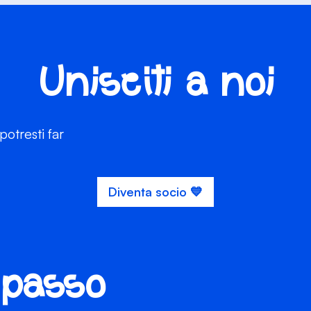
Unisciti a noi
otresti far
Diventa socio 💙
 passo