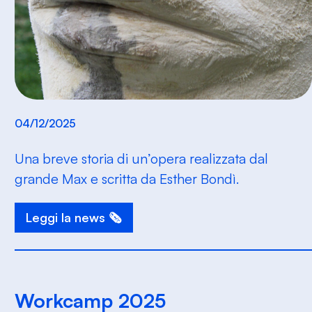
04/12/2025
Una breve storia di un’opera realizzata dal
grande Max e scritta da Esther Bondì.
Leggi la news 🗞️
Workcamp 2025