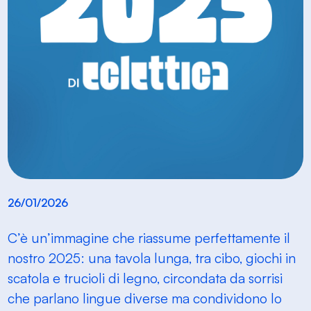
26/01/2026
C’è un’immagine che riassume perfettamente il
nostro 2025: una tavola lunga, tra cibo, giochi in
scatola e trucioli di legno, circondata da sorrisi
che parlano lingue diverse ma condividono lo