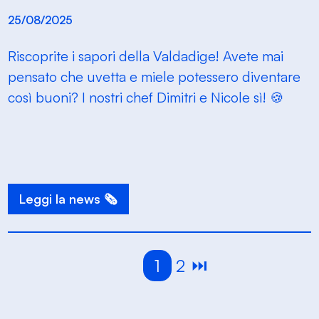
25/08/2025
Riscoprite i sapori della Valdadige! Avete mai
pensato che uvetta e miele potessero diventare
così buoni? I nostri chef Dimitri e Nicole sì! 🍪
Leggi la news 🗞️
1
2
⏭️