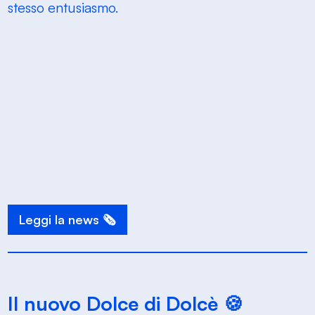
stesso entusiasmo.
Leggi la news 🗞️
Il nuovo Dolce di Dolcè 🍪