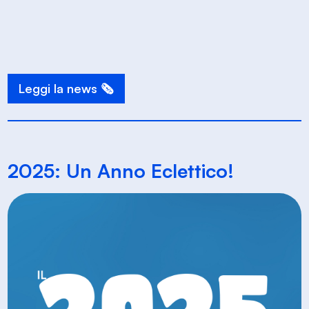
Leggi la news 🗞️
2025: Un Anno Eclettico!