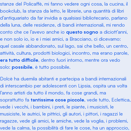
stanze del Policaffè, mi fanno vedere ogni cosa, la cucina, il
bookclub, la stanza da letto, le librerie, una quantità di libri
d’antiquariato da far invidia a qualsiasi bibliotecario, parlano
della luna, delle residenze, di bandi internazionali, mi rendo
conto che ce l’avevo anche io
questo sogno
a diciott’anni,
e non solo io, io e i miei amici, a Bracciano, ci dicevamo:
quel casale abbandonato, sul lago, sai che bello, un centro,
attività, cultura, prodotti biologici, incontro, ma erano parole,
era tutto difficile
, dentro fuori intorno, mentre ora vedo
solo:
possibile
, è tutto possibile.
Dolcè ha duemila abitanti e partecipa a bandi internazionali
di interscambio per adolescenti con Lipsia, ospita una volta
l’anno artisti da tutto il mondo, fa cose grandi, ma
soprattutto fa
tantissime cose piccole
, vede tutto, Eclettica,
vede i vecchi, i bambini, i preti, le piante, i musicisti, le
musiciste, le autrici, le pittrici, gli autori, i pittori, i ragazzi le
ragazze, vede gli amici, le amiche, vede la voglia, i problemi,
vede la calma, la possibilità di fare le cose, ha un approccio,