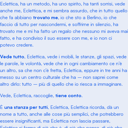
Eclettica, ha un metodo, ha uno spirito, ha tanti sorrisi, vede
anche me, Eclettica, e mi sembra assurdo, che in tutto quello
che fa abbiano
trovato me
, io che sto a Berlino, io che
faccio di tutto per nascondermi, e soffrirne in silenzio, ha
trovato me e mi ha fatto un regalo che nessuno mi aveva mai
fatto, e ha condiviso il suo essere con me, e io non ci
potevo credere.
Vede tutto
, Eclettica, vede i mobili, le stanze, gli spazi, vede
le parole, le volontà, vede che in ogni cambiamento ce n’è
un altro, sa che non c’è fretta, Eclettica, eppure in tre anni ha
messo su un centro culturale che ha – non saprei come
altro dirlo: tutto – più di quello che io riesca a immaginare.
Vede, Eclettica, raccoglie,
tiene conto
.
È
una stanza per tutti
, Eclettica, Eclettica ricorda, dà un
nome a tutto, anche alle cose più semplici, che potrebbero
essere insignificanti, ma Eclettica non lascia passare,
Eclettica si forma di ciò che è, di ciò che pensa, di ciò che