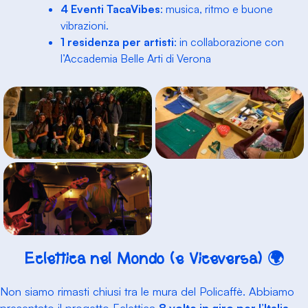
4 Eventi TacaVibes
: musica, ritmo e buone
vibrazioni.
1 residenza per artisti
: in collaborazione con
l’Accademia Belle Arti di Verona
Eclettica nel Mondo (e Viceversa) 🌍
Non siamo rimasti chiusi tra le mura del Policaffè. Abbiamo
presentato il progetto Eclettica
8 volte in giro per l’Italia
,