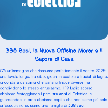
338 Soci, la Nuova Officina Morar e il
Sapore di Casa
C’è un’immagine che riassume perfettamente il nostro 2025:
una tavola lunga, tra cibo, giochi in scatola e trucioli di legno,
circondata da sorrisi che parlano lingue diverse ma
condividono lo stesso entusiasmo. Il 19 luglio scorso
abbiamo festeggiando i primi
tre anni
di Eclettica, e
guardandoci intorno abbiamo capito che non siamo più solo
un’associazione: siamo una famiglia di
338 soci
.