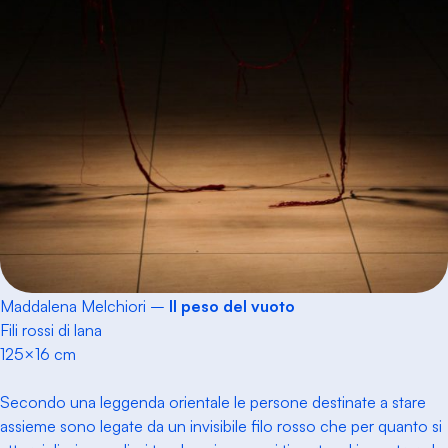
Maddalena Melchiori –
Il peso del vuoto
Fili rossi di lana
125×16 cm
Secondo una leggenda orientale le persone destinate a stare
assieme sono legate da un invisibile filo rosso che per quanto si