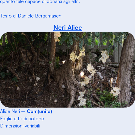
quanto tale capace di donarsi agli altri.
Testo di Daniele Bergamaschi
Neri Alice
Alice Neri –
Com(unità)
Foglie e fili di cotone
Dimensioni variabili