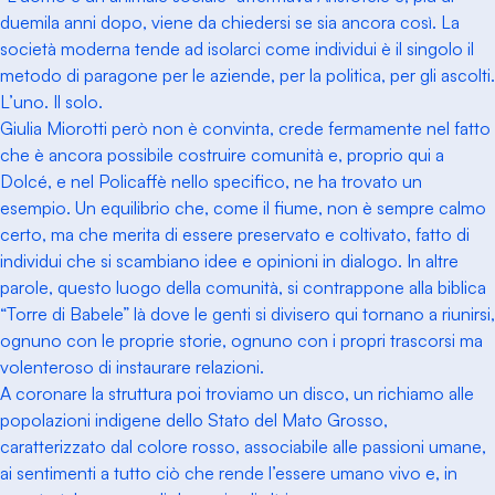
duemila anni dopo, viene da chiedersi se sia ancora così. La
società moderna tende ad isolarci come individui è il singolo il
metodo di paragone per le aziende, per la politica, per gli ascolti.
L’uno. Il solo.
Giulia Miorotti però non è convinta, crede fermamente nel fatto
che è ancora possibile costruire comunità e, proprio qui a
Dolcé, e nel Policaffè nello specifico, ne ha trovato un
esempio. Un equilibrio che, come il fiume, non è sempre calmo
certo, ma che merita di essere preservato e coltivato, fatto di
individui che si scambiano idee e opinioni in dialogo. In altre
parole, questo luogo della comunità, si contrappone alla biblica
“Torre di Babele” là dove le genti si divisero qui tornano a riunirsi,
ognuno con le proprie storie, ognuno con i propri trascorsi ma
volenteroso di instaurare relazioni.
A coronare la struttura poi troviamo un disco, un richiamo alle
popolazioni indigene dello Stato del Mato Grosso,
caratterizzato dal colore rosso, associabile alle passioni umane,
ai sentimenti a tutto ciò che rende l’essere umano vivo e, in