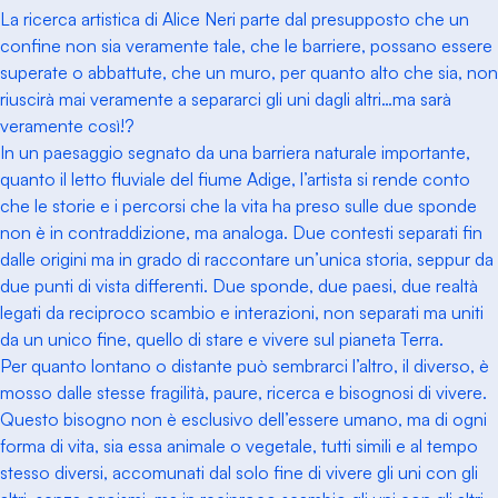
La ricerca artistica di Alice Neri parte dal presupposto che un
confine non sia veramente tale, che le barriere, possano essere
superate o abbattute, che un muro, per quanto alto che sia, non
riuscirà mai veramente a separarci gli uni dagli altri…ma sarà
veramente così!?
In un paesaggio segnato da una barriera naturale importante,
quanto il letto fluviale del fiume Adige, l’artista si rende conto
che le storie e i percorsi che la vita ha preso sulle due sponde
non è in contraddizione, ma analoga. Due contesti separati fin
dalle origini ma in grado di raccontare un’unica storia, seppur da
due punti di vista differenti. Due sponde, due paesi, due realtà
legati da reciproco scambio e interazioni, non separati ma uniti
da un unico fine, quello di stare e vivere sul pianeta Terra.
Per quanto lontano o distante può sembrarci l’altro, il diverso, è
mosso dalle stesse fragilità, paure, ricerca e bisognosi di vivere.
Questo bisogno non è esclusivo dell’essere umano, ma di ogni
forma di vita, sia essa animale o vegetale, tutti simili e al tempo
stesso diversi, accomunati dal solo fine di vivere gli uni con gli