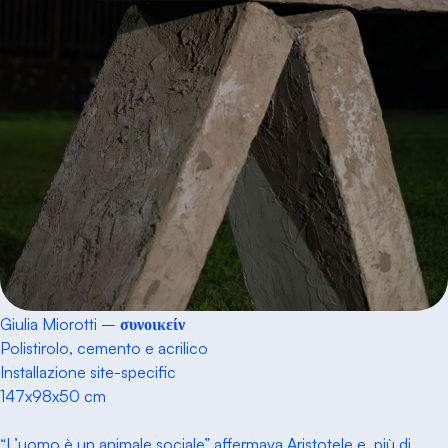
Giulia Miorotti –
συνοικείν
Polistirolo, cemento e acrilico
Installazione
site-specific
147x98x50 cm
“L’uomo è un animale sociale” affermava Aristotele e, più di