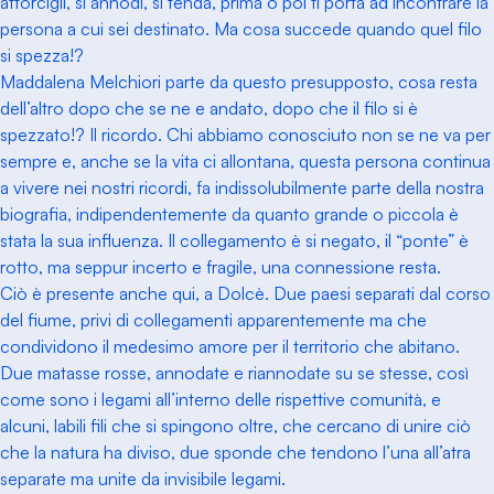
attorcigli, si annodi, si tenda, prima o poi ti porta ad incontrare la
persona a cui sei destinato. Ma cosa succede quando quel filo
si spezza!?
Maddalena Melchiori parte da questo presupposto, cosa resta
dell’altro dopo che se ne e andato, dopo che il filo si è
spezzato!? Il ricordo. Chi abbiamo conosciuto non se ne va per
sempre e, anche se la vita ci allontana, questa persona continua
a vivere nei nostri ricordi, fa indissolubilmente parte della nostra
biografia, indipendentemente da quanto grande o piccola è
stata la sua influenza. Il collegamento è si negato, il “ponte” è
rotto, ma seppur incerto e fragile, una connessione resta.
Ciò è presente anche qui, a Dolcè. Due paesi separati dal corso
del fiume, privi di collegamenti apparentemente ma che
condividono il medesimo amore per il territorio che abitano.
Due matasse rosse, annodate e riannodate su se stesse, così
come sono i legami all’interno delle rispettive comunità, e
alcuni, labili fili che si spingono oltre, che cercano di unire ciò
che la natura ha diviso, due sponde che tendono l’una all’atra
separate ma unite da invisibile legami.