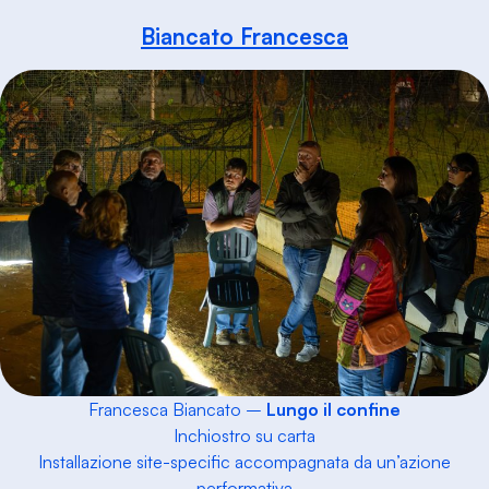
Biancato Francesca
Francesca Biancato –
Lungo il confine
Inchiostro su carta
Installazione
site-specific
accompagnata da un’azione
performativa