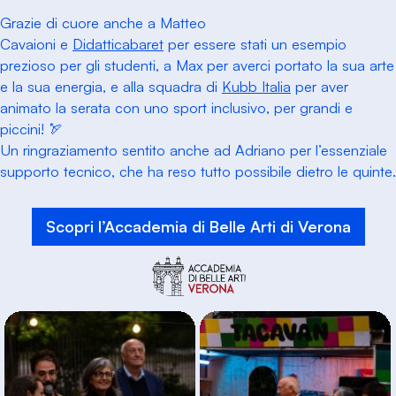
Grazie di cuore anche a Matteo
Cavaioni e
Didatticabaret
per essere stati un esempio
prezioso per gli studenti, a Max per averci portato la sua arte
e la sua energia, e alla squadra di
Kubb Italia
per aver
animato la serata con uno sport inclusivo, per grandi e
piccini! 🏹
Un ringraziamento sentito anche ad Adriano per l’essenziale
supporto tecnico, che ha reso tutto possibile dietro le quinte.
Scopri l’Accademia di Belle Arti di Verona