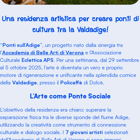
Una residenza artistica per creare ponti di
cultura tra la Valdadige!
“Ponti sull’Adige”
, un progetto nato dalla sinergia tra
l’
Accademia di Belle Arti di Verona
e l’Associazione
Culturale
Eclettica APS
. Per una settimana, dal
29 settembre
al 5 ottobre 2025
, l’arte è diventata un vero e proprio
motore di rigenerazione e unificante nella splendida cornice
della
Valdadige
, presso il
Policaffè
di Dolcè.
L’Arte come Ponte Sociale
L’obiettivo della residenza era chiaro:
superare la
separazione fisica tra le diverse sponde del fiume Adige
,
utilizzando la creatività come strumento di connessione
culturale e dialogo sociale. I
7 giovani artisti
selezionati
dall’Accademia di Belle Arti di Verona si sono immersi