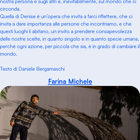
nostra persona e sugli altri e, inevitabilmente, sul mondo che ci
circonda.
Quella di Denise è un’opera che invita a farci riflettere, che ci
invita a dare importanza alle persone che incontriamo, e che
questi luoghi li abitano, un invito a prendere consapevolezza
delle nostre scelte, in quanto singolo e in quanto specie umana,
perché ogni azione, per piccola che sia, è in grado di cambiare il
mondo.
Testo di Daniele Bergamaschi
Farina Michele