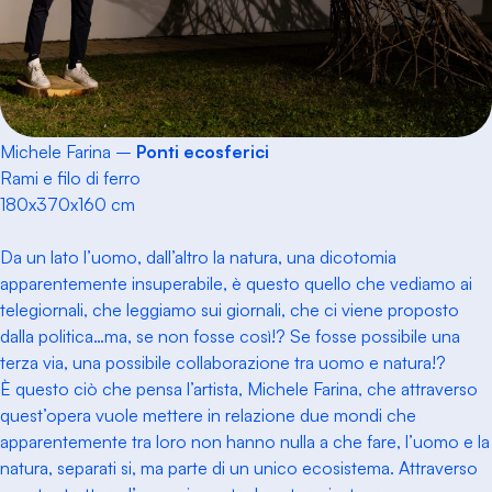
Michele Farina –
Ponti ecosferici
Rami e filo di ferro
180x370x160 cm
Da un lato l’uomo, dall’altro la natura, una dicotomia
apparentemente insuperabile, è questo quello che vediamo ai
telegiornali, che leggiamo sui giornali, che ci viene proposto
dalla politica…ma, se non fosse così!? Se fosse possibile una
terza via, una possibile collaborazione tra uomo e natura!?
È questo ciò che pensa l’artista, Michele Farina, che attraverso
quest’opera vuole mettere in relazione due mondi che
apparentemente tra loro non hanno nulla a che fare, l’uomo e la
natura, separati si, ma parte di un unico ecosistema. Attraverso