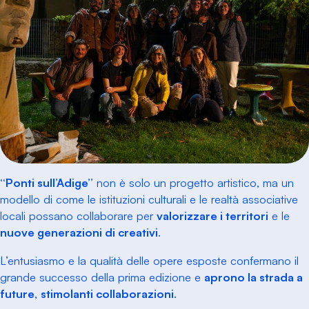
“Ponti sull’Adige”
non è solo un progetto artistico, ma un
modello
di come le istituzioni culturali e le realtà associative
locali possano collaborare per
valorizzare i territori
e le
nuove generazioni di creativi
.
L’entusiasmo e la qualità delle opere esposte confermano il
grande successo della prima edizione e
aprono la strada a
future
,
stimolanti collaborazioni
.