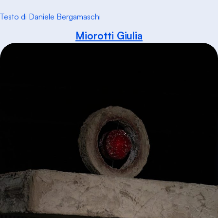
Testo di Daniele Bergamaschi
Miorotti Giulia