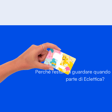
Perché restare a guardare quando p
parte di Eclettica?