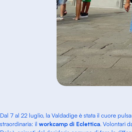
Dal 7 al 22 luglio, la Valdadige è stata il cuore puls
straordinaria: il
workcamp di Eclettica
. Volontari d