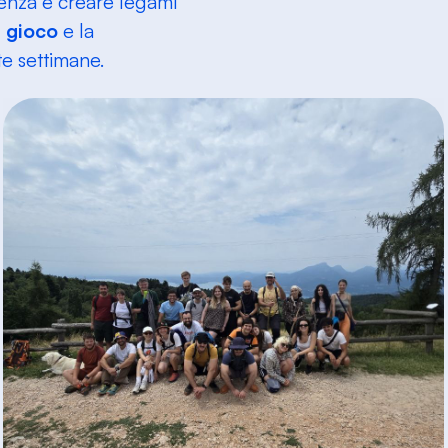
renza e creare legami
n gioco
e la
te settimane.