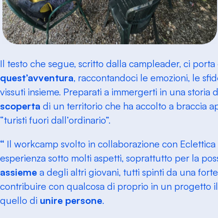
Il testo che segue, scritto dalla campleader, ci porta 
quest’avventura
, raccontandoci le emozioni, le sfid
vissuti insieme. Preparati a immergerti in una storia 
scoperta
di un territorio che ha accolto a braccia 
“turisti fuori dall’ordinario”.
“
Il workcamp svolto in collaborazione con Eclettica 
esperienza sotto molti aspetti, soprattutto per la possi
assieme
a degli altri giovani, tutti spinti da una fo
contribuire con qualcosa di proprio in un progetto il
quello di
unire persone
.