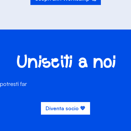
Unisciti a noi
otresti far
Diventa socio 💙