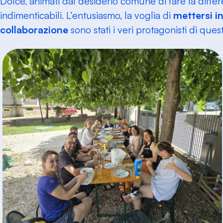
Dolcè, animati dal desiderio comune di fare la diffe
indimenticabili. L’entusiasmo, la voglia di
mettersi i
collaborazione
sono stati i veri protagonisti di ques