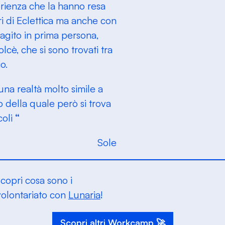
rienza che la hanno resa
ri di Eclettica ma anche con
o agito in prima persona,
olcè, che si sono trovati tra
o.
una realtà molto simile a
o della quale però si trova
coli
“
Sole
Scopri cosa sono i
volontariato con
Lunaria
!
Scopri altri Workcamp 🚀