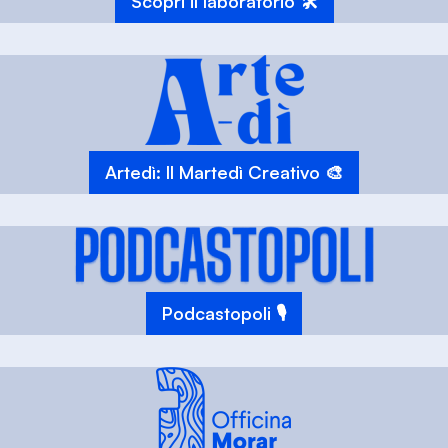
Scopri il laboratorio 🛠️
Artedì: Il Martedì Creativo 🎨
Podcastopoli 🎙️