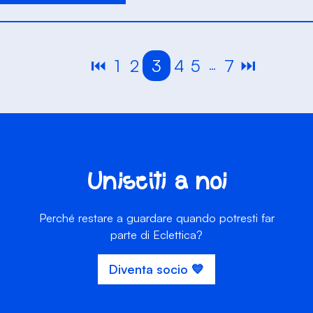
⏮️
1
2
3
4
5
7
⏭️
…
Unisciti a noi
Perché restare a guardare quando potresti far
parte di Eclettica?
Diventa socio 💙