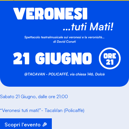
Sabato 21 Giugno, dalle ore 21:00
“Veronesi tuti mati!”- TacaVan (Policaffè)
Scopri l'evento 🎉