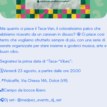
Ma quanto ci piace il Taca-Van, il coloratissimo palco che
abbiamo ricavato da un caravan in disuso? 🤩 Ci piace così
tanto che vogliamo sfruttarlo sempre di più, con una serie di
serate organizzate per stare insieme e goderci musica, arte e
buon cibo.
Segnatevi la prima data di “Taca-“Vibes”:
🗓️Venerdì 23 agosto, a partire dalle ore 20.00
📍Policaffè, Via Chiesa 146, Dolcè (VR)
🎳Campo da bocce libero
🎧Dj set- @madpez_events_dj_set