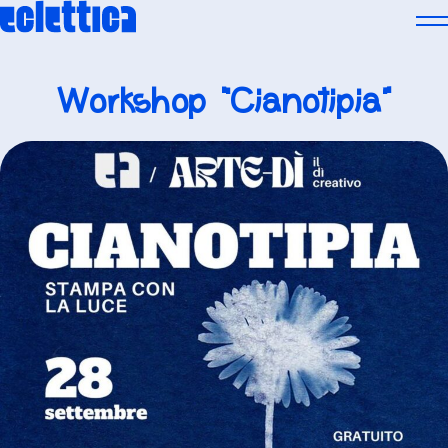
Skip
to
content
Workshop “Cianotipia”