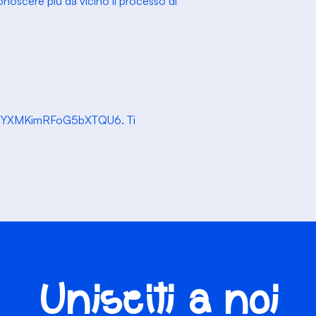
conoscere più da vicino il processo di
s.gle/YXMKimRFoG5bXTQU6. Ti
Unisciti a noi