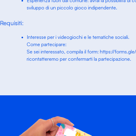
Esperienza fuori dal comune: avrai la possibilità di 
sviluppo di un piccolo gioco indipendente.
Requisiti:
Interesse per i videogiochi e le tematiche sociali.
Come partecipare:
Se sei interessato, compila il form: https://form
ricontatteremo per confermarti la partecipazione.