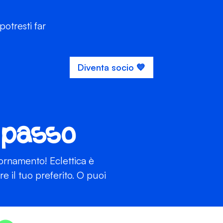
otresti far
Diventa socio 💙
 passo
iornamento! Eclettica è
 il tuo preferito. O puoi