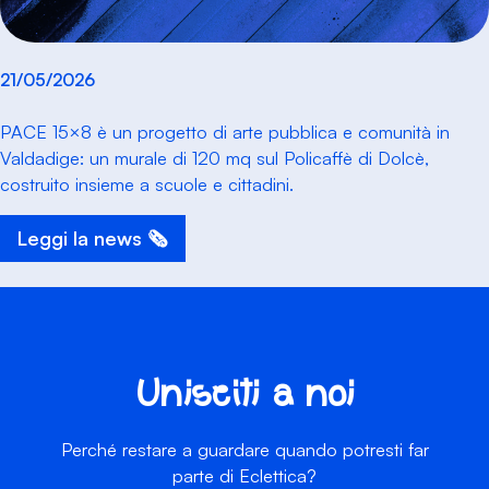
21/05/2026
PACE 15×8 è un progetto di arte pubblica e comunità in
Valdadige: un murale di 120 mq sul Policaffè di Dolcè,
costruito insieme a scuole e cittadini.
Leggi la news 🗞️
Unisciti a noi
Perché restare a guardare quando potresti far
parte di Eclettica?