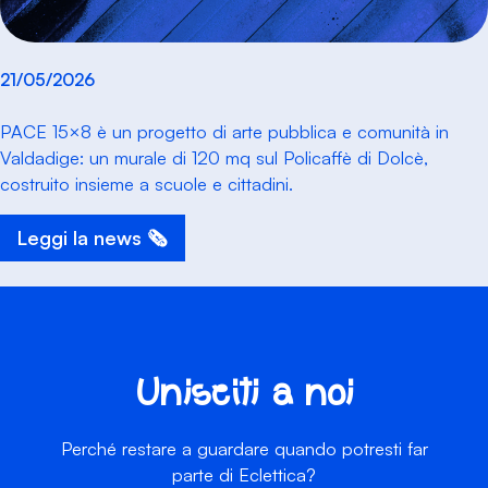
21/05/2026
PACE 15×8 è un progetto di arte pubblica e comunità in
Valdadige: un murale di 120 mq sul Policaffè di Dolcè,
costruito insieme a scuole e cittadini.
Leggi la news 🗞️
Unisciti a noi
Perché restare a guardare quando potresti far
parte di Eclettica?