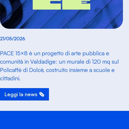
21/05/2026
PACE 15×8 è un progetto di arte pubblica e
comunità in Valdadige: un murale di 120 mq sul
Policaffè di Dolcè, costruito insieme a scuole e
cittadini.
Leggi la news 🗞️