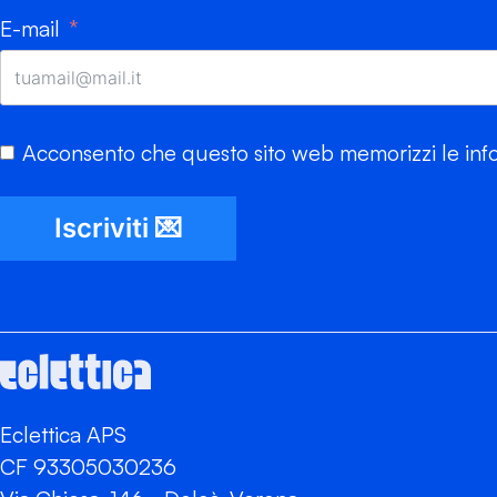
E-mail
Acconsento che questo sito web memorizzi le info
Iscriviti 💌
Eclettica APS
CF 93305030236