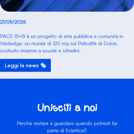
21/05/2026
PACE 15×8 è un progetto di arte pubblica e comunità in
Valdadige: un murale di 120 mq sul Policaffè di Dolcè,
costruito insieme a scuole e cittadini.
Leggi la news 🗞️
Unisciti a noi
Perché restare a guardare quando potresti far
parte di Eclettica?