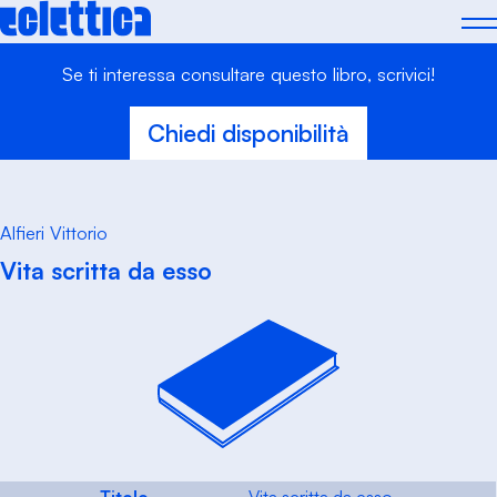
Skip
to
content
Se ti interessa consultare questo libro, scrivici!
Chiedi disponibilità
Alfieri Vittorio
Vita scritta da esso