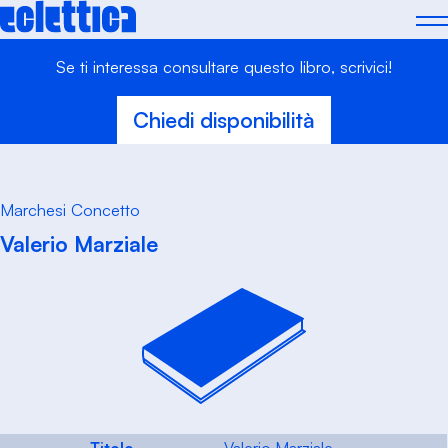
Skip
to
content
Se ti interessa consultare questo libro, scrivici!
Chiedi disponibilità
Marchesi Concetto
Valerio Marziale