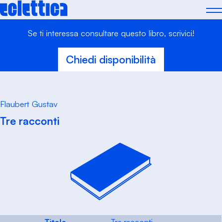
Skip
to
content
Se ti interessa consultare questo libro, scrivici!
Chiedi disponibilità
Flaubert Gustav
Tre racconti