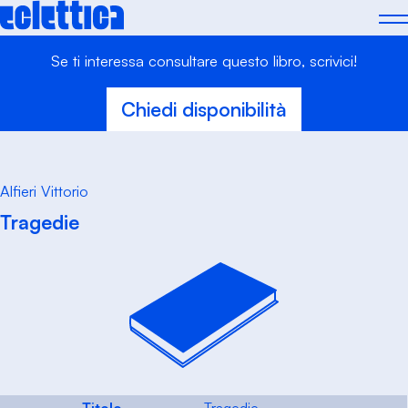
Skip
to
content
Se ti interessa consultare questo libro, scrivici!
Chiedi disponibilità
Alfieri Vittorio
Tragedie