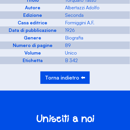
Titolo
Torquato Tasso
Autore
Albertazzi Adolfo
Edizione
Seconda
Casa editrice
Formiggini A.F.
Data di pubblicazione
1926
Genere
Biografia
Numero di pagine
89
Volume
Unico
Etichetta
B 342
Torna indietro ⬅️
Unisciti a noi