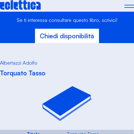
Skip
to
content
Se ti interessa consultare questo libro, scrivici!
Chiedi disponibilità
Albertazzi Adolfo
Torquato Tasso