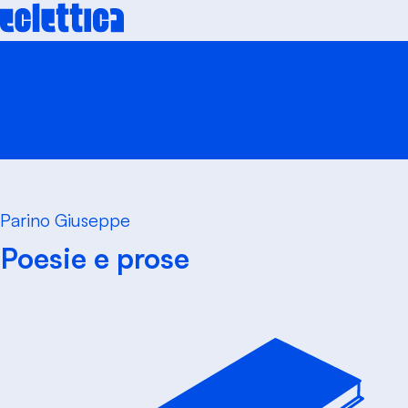
Skip
to
content
Parino Giuseppe
Poesie e prose