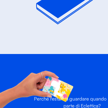
Perché restare a guardare quando p
parte di Eclettica?