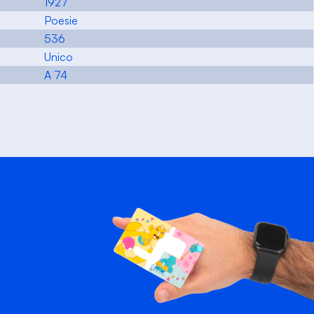
1927
Poesie
536
Unico
A 74