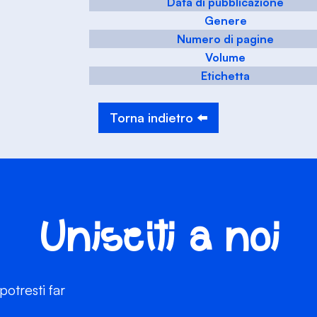
Data di pubblicazione
Genere
Numero di pagine
Volume
Etichetta
Torna indietro ⬅️
Unisciti a noi
otresti far