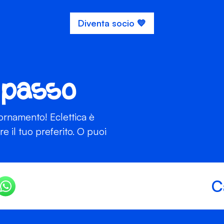
Diventa socio 💙
 passo
iornamento! Eclettica è
 il tuo preferito. O puoi
C