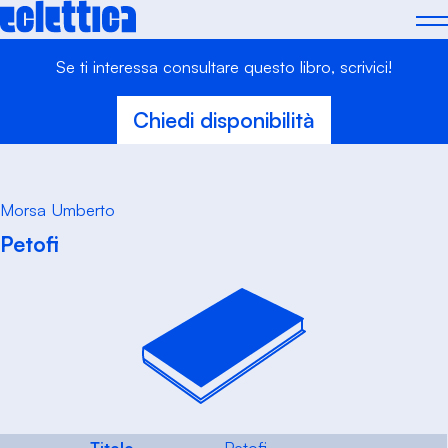
Skip
to
content
Se ti interessa consultare questo libro, scrivici!
Chiedi disponibilità
Morsa Umberto
Petofi