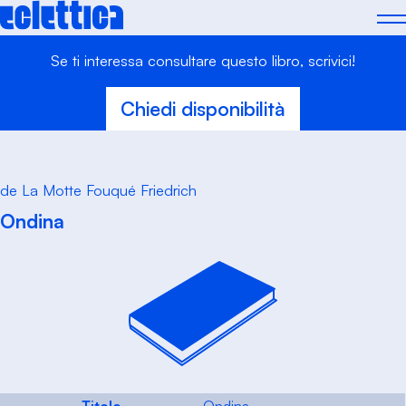
Skip
to
content
Se ti interessa consultare questo libro, scrivici!
Chiedi disponibilità
de La Motte Fouqué Friedrich
Ondina