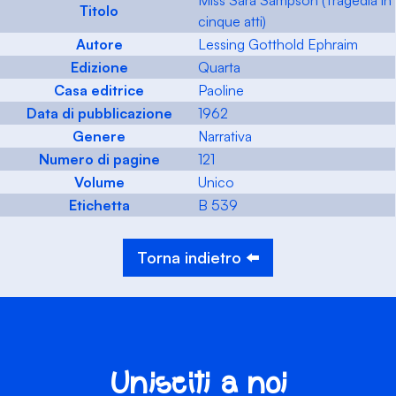
Miss Sara Sampson (Tragedia in
Titolo
cinque atti)
Autore
Lessing Gotthold Ephraim
Edizione
Quarta
Casa editrice
Paoline
Data di pubblicazione
1962
Genere
Narrativa
Numero di pagine
121
Volume
Unico
Etichetta
B 539
Torna indietro ⬅️
Unisciti a noi