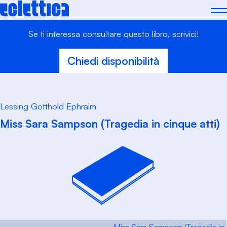
Skip
to
content
Se ti interessa consultare questo libro, scrivici!
Chiedi disponibilità
Lessing Gotthold Ephraim
Miss Sara Sampson (Tragedia in cinque atti)