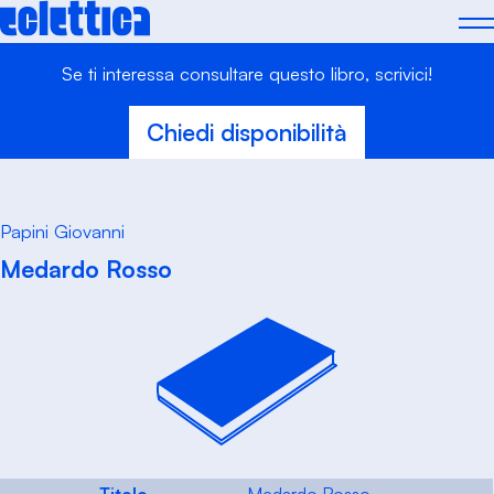
Skip
to
content
Se ti interessa consultare questo libro, scrivici!
Chiedi disponibilità
Papini Giovanni
Medardo Rosso