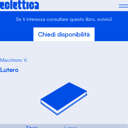
Skip
to
content
Se ti interessa consultare questo libro, scrivici!
Chiedi disponibilità
Macchioro V.
Lutero