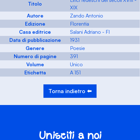
Lirici tedeschi dei secoli XVIII -
Titolo
XIX
Autore
Zando Antonio
Edizione
Florentia
Casa editrice
Salani Adriano - FI
Data di pubblicazione
1931
Genere
Poesie
Numero di pagine
391
Volume
Unico
Etichetta
A 151
Torna indietro ⬅️
Unisciti a noi