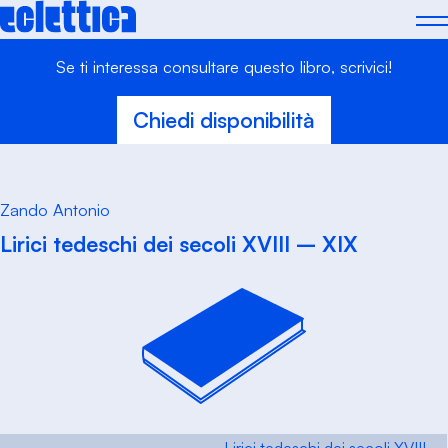
Skip
to
content
Se ti interessa consultare questo libro, scrivici!
Chiedi disponibilità
Zando Antonio
Lirici tedeschi dei secoli XVIII – XIX