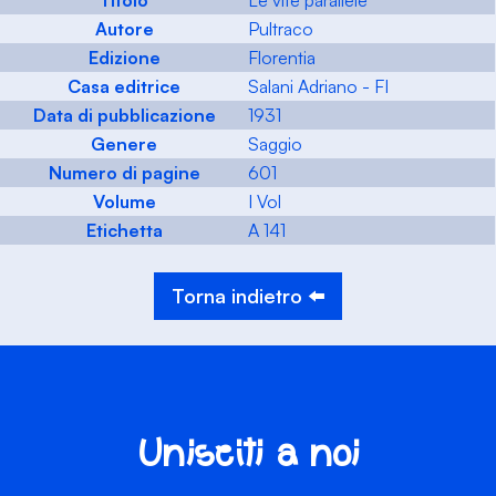
Titolo
Le vite parallele
Autore
Pultraco
Edizione
Florentia
Casa editrice
Salani Adriano - FI
Data di pubblicazione
1931
Genere
Saggio
Numero di pagine
601
Volume
I Vol
Etichetta
A 141
Torna indietro ⬅️
Unisciti a noi