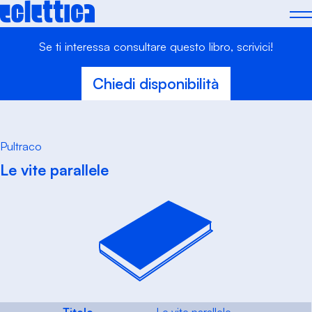
Skip
to
content
Se ti interessa consultare questo libro, scrivici!
Chiedi disponibilità
Pultraco
Le vite parallele