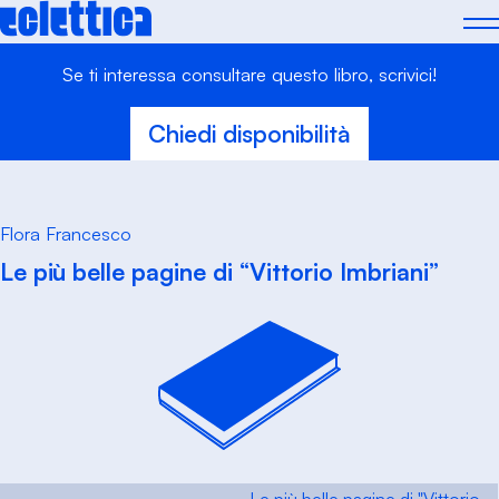
Skip
to
content
Se ti interessa consultare questo libro, scrivici!
Chiedi disponibilità
Flora Francesco
Le più belle pagine di “Vittorio Imbriani”