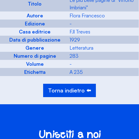
Le più belle pagine di "Vittorio
Titolo
Imbriani"
Autore
Flora Francesco
Edizione
-
Casa editrice
F.ll Treves
Data di pubblicazione
1929
Genere
Letteratura
Numero di pagine
283
Volume
-
Etichetta
A 235
Torna indietro ⬅️
Unisciti a noi