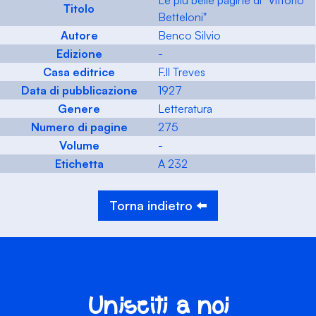
Le più belle pagine di "Vittorio
Titolo
Betteloni"
Autore
Benco Silvio
Edizione
-
Casa editrice
F.ll Treves
Data di pubblicazione
1927
Genere
Letteratura
Numero di pagine
275
Volume
-
Etichetta
A 232
Torna indietro ⬅️
Unisciti a noi