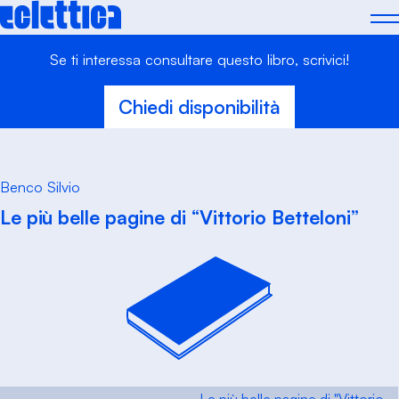
Skip
to
content
Se ti interessa consultare questo libro, scrivici!
Chiedi disponibilità
Benco Silvio
Le più belle pagine di “Vittorio Betteloni”