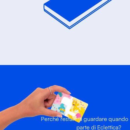
Perché restare a guardare quando p
parte di Eclettica?