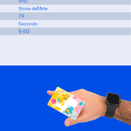
1910
Storia dell'Arte
79
Secondo
B 612