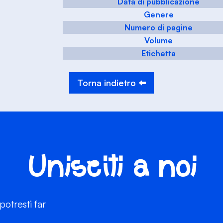
Data di pubblicazione
Genere
Numero di pagine
Volume
Etichetta
Torna indietro ⬅️
Unisciti a noi
otresti far