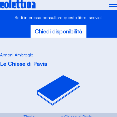
Skip
to
content
Se ti interessa consultare questo libro, scrivici!
Chiedi disponibilità
Annoni Ambrogio
Le Chiese di Pavia