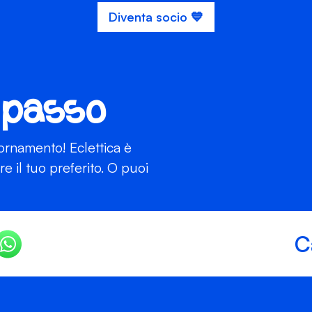
Diventa socio 💙
 passo
iornamento! Eclettica è
 il tuo preferito. O puoi
C