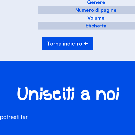
Genere
Numero di pagine
Volume
Etichetta
Torna indietro ⬅️
Unisciti a noi
otresti far