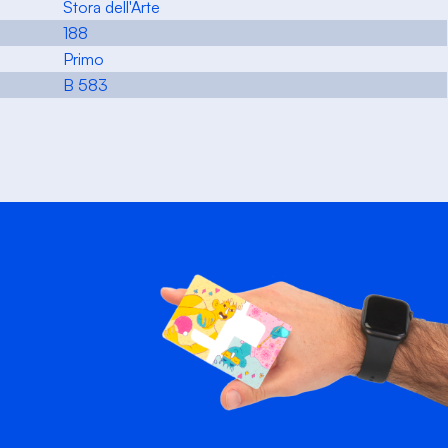
Stora dell'Arte
188
Primo
B 583