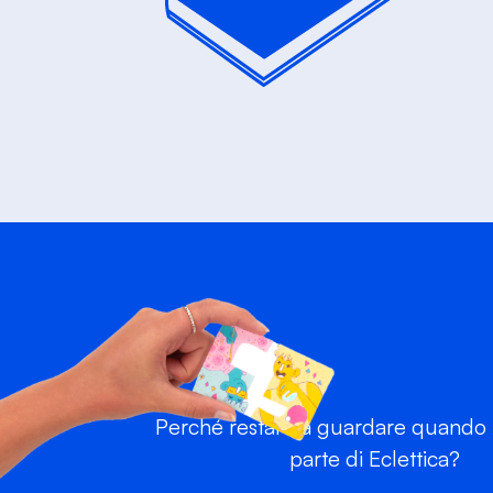
Perché restare a guardare quando p
parte di Eclettica?