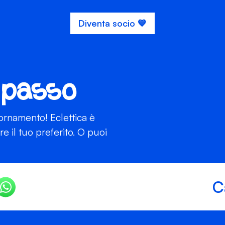
Diventa socio 💙
 passo
iornamento! Eclettica è
 il tuo preferito. O puoi
C