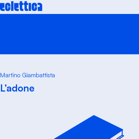
Skip
to
content
Martino Giambattista
L’adone