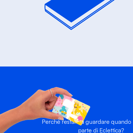
Perché restare a guardare quando p
parte di Eclettica?