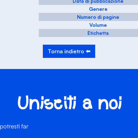
Data di pubblicazione
Genere
Numero di pagine
Volume
Etichetta
Torna indietro ⬅️
Unisciti a noi
otresti far