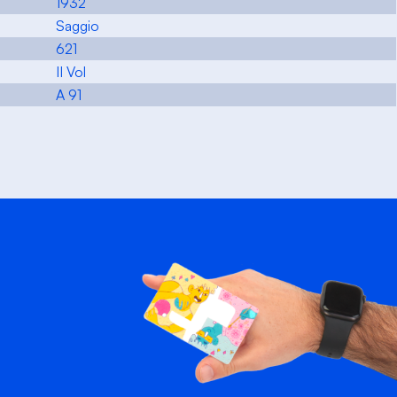
1932
Saggio
621
II Vol
A 91