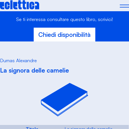
Skip
to
content
Se ti interessa consultare questo libro, scrivici!
Chiedi disponibilità
Dumas Alexandre
La signora delle camelie