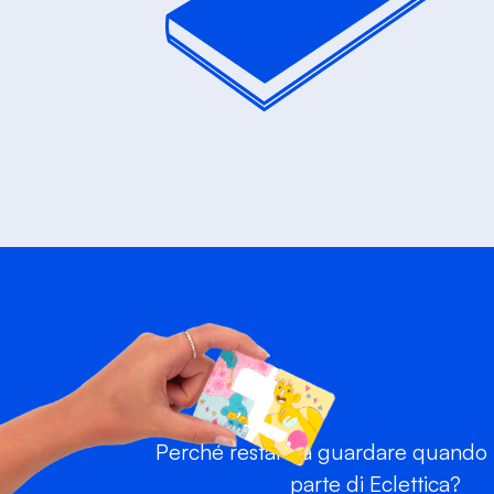
Perché restare a guardare quando p
parte di Eclettica?