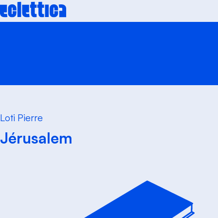
Skip
to
content
Loti Pierre
Jérusalem