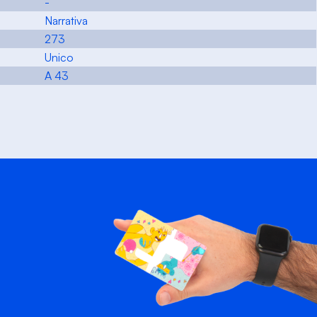
-
Narrativa
273
Unico
A 43