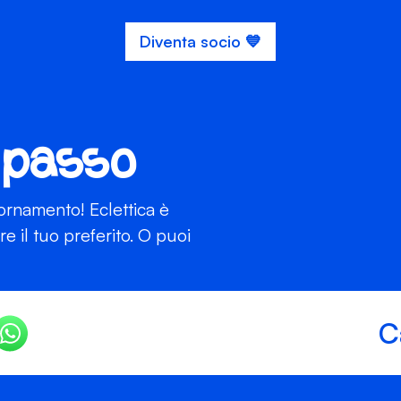
Diventa socio 💙
 passo
iornamento! Eclettica è
 il tuo preferito. O puoi
C