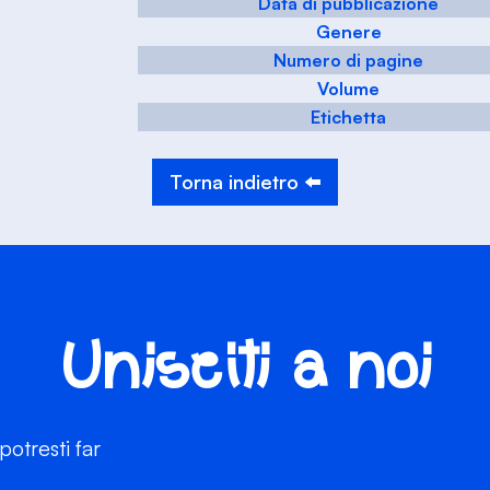
Data di pubblicazione
Genere
Numero di pagine
Volume
Etichetta
Torna indietro ⬅️
Unisciti a noi
otresti far