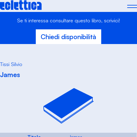
Skip
to
content
Se ti interessa consultare questo libro, scrivici!
Chiedi disponibilità
Tissi Silvio
James