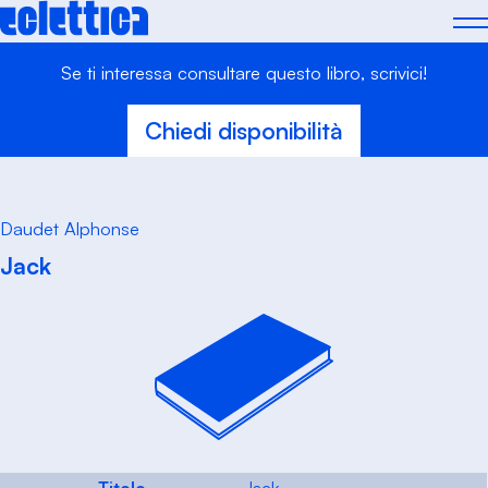
Skip
to
content
Se ti interessa consultare questo libro, scrivici!
Chiedi disponibilità
Daudet Alphonse
Jack