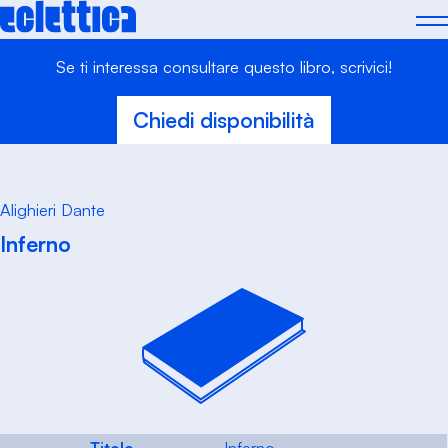
Skip
to
content
Se ti interessa consultare questo libro, scrivici!
Chiedi disponibilità
Alighieri Dante
Inferno