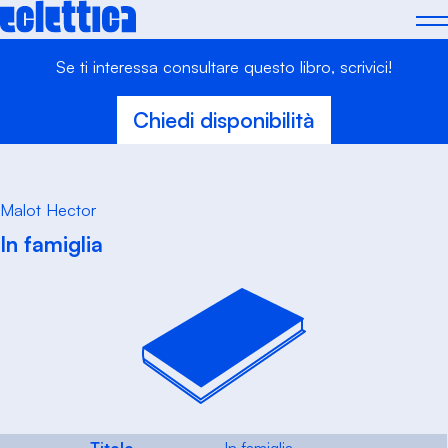
Skip
to
content
Se ti interessa consultare questo libro, scrivici!
Chiedi disponibilità
Malot Hector
In famiglia