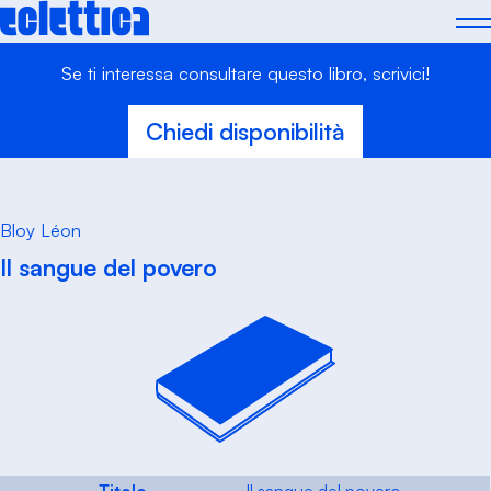
Skip
to
content
Se ti interessa consultare questo libro, scrivici!
Chiedi disponibilità
Bloy Léon
Il sangue del povero