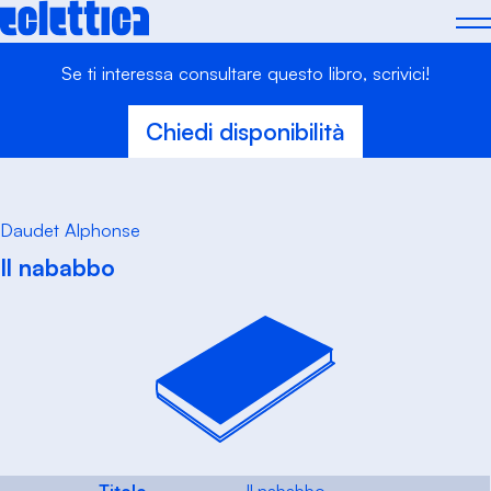
Skip
to
content
Se ti interessa consultare questo libro, scrivici!
Chiedi disponibilità
Daudet Alphonse
Il nababbo