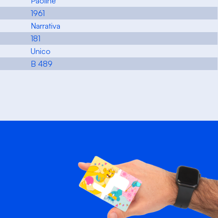
Paoline
1961
Narrativa
181
Unico
B 489