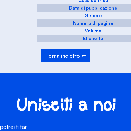
Casa editrice
Data di pubblicazione
Genere
Numero di pagine
Volume
Etichetta
Torna indietro ⬅️
Unisciti a noi
otresti far