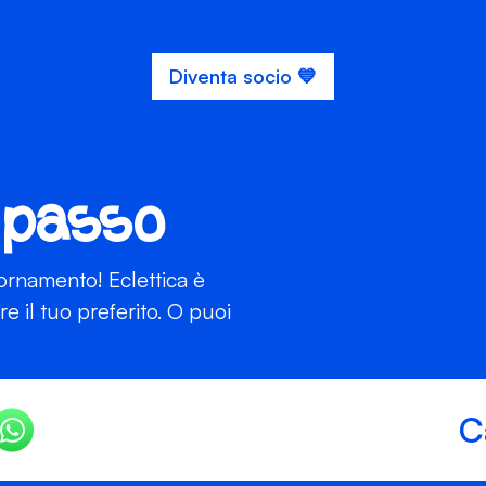
Diventa socio 💙
 passo
iornamento! Eclettica è
 il tuo preferito. O puoi
C