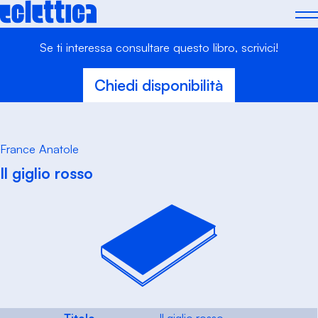
Skip
to
content
Se ti interessa consultare questo libro, scrivici!
Chiedi disponibilità
France Anatole
Il giglio rosso