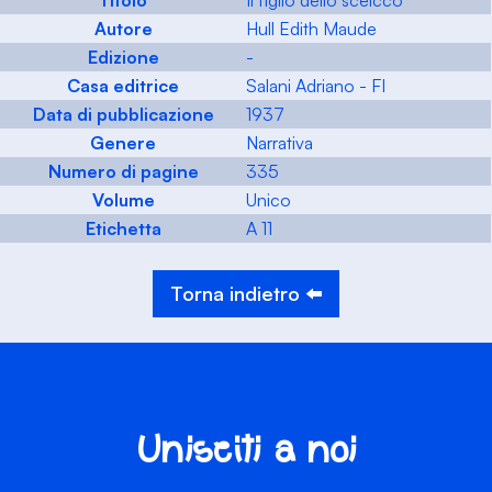
Titolo
Il figlio dello sceicco
Autore
Hull Edith Maude
Edizione
-
Casa editrice
Salani Adriano - FI
Data di pubblicazione
1937
Genere
Narrativa
Numero di pagine
335
Volume
Unico
Etichetta
A 11
Torna indietro ⬅️
Unisciti a noi