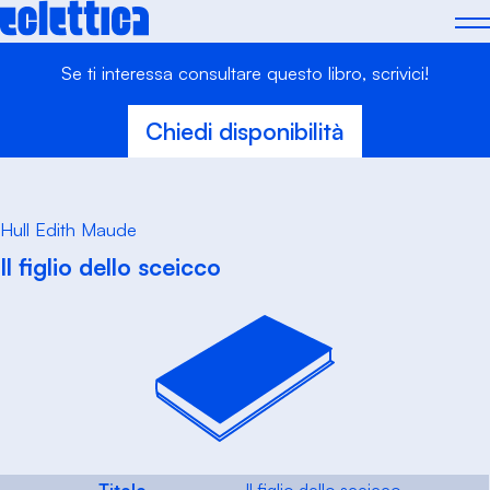
Skip
to
content
Se ti interessa consultare questo libro, scrivici!
Chiedi disponibilità
Hull Edith Maude
Il figlio dello sceicco