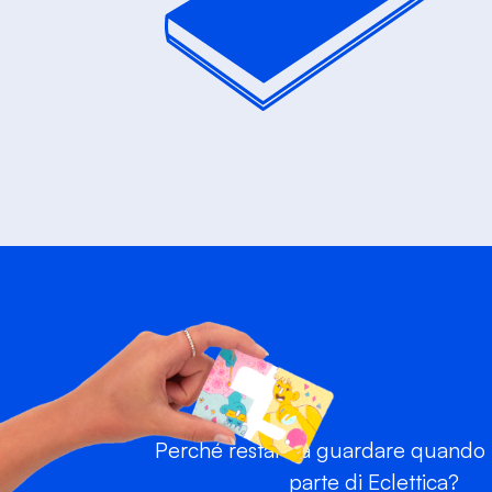
Perché restare a guardare quando p
parte di Eclettica?