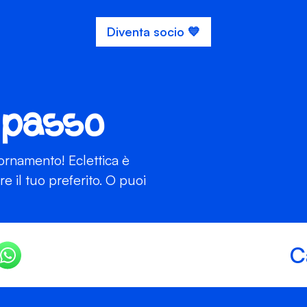
Diventa socio 💙
 passo
iornamento! Eclettica è
 il tuo preferito. O puoi
C