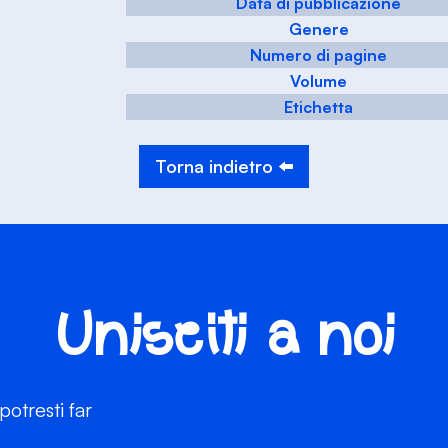
Data di pubblicazione
Genere
Numero di pagine
Volume
Etichetta
Torna indietro ⬅️
Unisciti a noi
otresti far