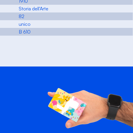
1910
Storia dell'Arte
82
unico
B 610