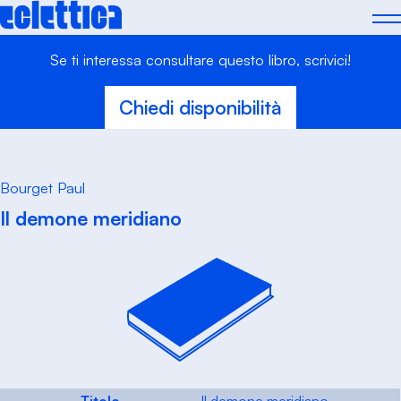
Skip
to
content
Se ti interessa consultare questo libro, scrivici!
Chiedi disponibilità
Bourget Paul
Il demone meridiano