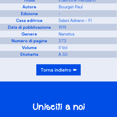
Titolo
Il demone meridiano
Autore
Bourget Paul
Edizione
-
Casa editrice
Salani Adriano - FI
Data di pubblicazione
1919
Genere
Narrativa
Numero di pagine
373
Volume
II Vol
Etichetta
A 30
Torna indietro ⬅️
Unisciti a noi