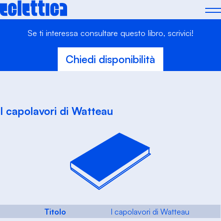
Skip
to
content
Se ti interessa consultare questo libro, scrivici!
Chiedi disponibilità
I capolavori di Watteau
Titolo
I capolavori di Watteau