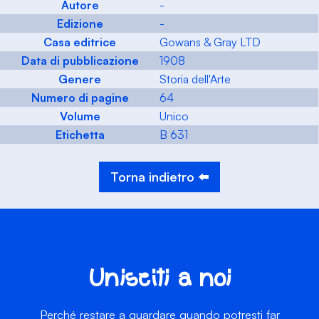
Autore
-
Edizione
-
Casa editrice
Gowans & Gray LTD
Data di pubblicazione
1908
Genere
Storia dell'Arte
Numero di pagine
64
Volume
Unico
Etichetta
B 631
Torna indietro ⬅️
Unisciti a noi
Perché restare a guardare quando potresti far