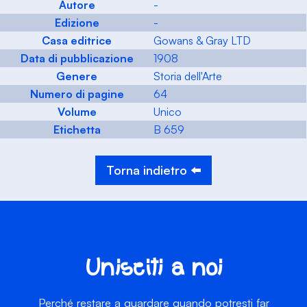
Autore
-
Edizione
-
Casa editrice
Gowans & Gray LTD
Data di pubblicazione
1908
Genere
Storia dell'Arte
Numero di pagine
64
Volume
Unico
Etichetta
B 659
Torna indietro ⬅️
Unisciti a noi
Perché restare a guardare quando potresti far