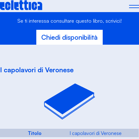
Skip
to
content
Se ti interessa consultare questo libro, scrivici!
Chiedi disponibilità
I capolavori di Veronese
Titolo
I capolavori di Veronese