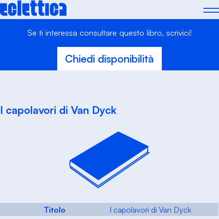
Skip
to
content
Se ti interessa consultare questo libro, scrivici!
Chiedi disponibilità
I capolavori di Van Dyck
Titolo
I capolavori di Van Dyck