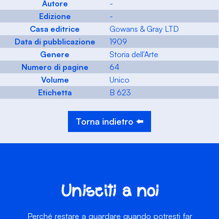
Autore
-
Edizione
-
Casa editrice
Gowans & Gray LTD
Data di pubblicazione
1909
Genere
Storia dell'Arte
Numero di pagine
64
Volume
Unico
Etichetta
B 623
Torna indietro ⬅️
Unisciti a noi
Perché restare a guardare quando potresti far